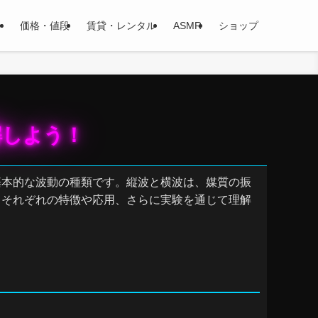
ー
価格・値段
賃貸・レンタル
ASMR
ショップ
解しよう！
基本的な波動の種類です。縦波と横波は、媒質の振
、それぞれの特徴や応用、さらに実験を通じて理解
。