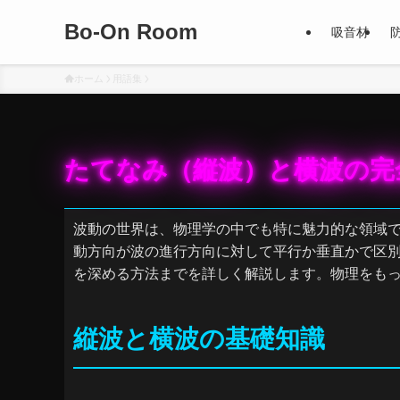
Bo-On Room
吸音材
ホーム
用語集
たてなみ（縦波）と横波の完
波動の世界は、物理学の中でも特に魅力的な領域
動方向が波の進行方向に対して平行か垂直かで区
を深める方法までを詳しく解説します。物理をも
縦波と横波の基礎知識