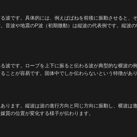
する波です。具体的には、例えばばねを前後に振動させると、
す。音波や地震のP波（初期微動）は縦波の代表例です。縦波の
ある波です。ロープを上下に振ると伝わる波が典型的な横波の例
することが容易です。固体中でしか伝わらないという特徴があ
にあります。縦波は波の進行方向と同じ方向に振動し、横波は
は媒質の位置が変化する様子が伝わります。