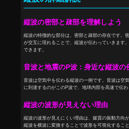
縦波の密部と疎部を理解しよう
縦波の特徴的な部分は、密部と疎部の存在です。
が交互に現れることで、縦波が伝わっていきます
できます。
音波と地震のP波：身近な縦波の
音波は空気中を伝わる縦波の一例です。音波は空
に到達するのがこのP波で、地球内部を高速で伝わ
縦波の波形が見えない理由
縦波の波形が見えにくい理由は、媒質の振動方向
縦波を横波に変換することで波形を可視化するこ